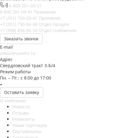
8 800 201-09-91
8 800 201-09-91
Приемная
+7 (351) 750-20-41
Приемная
+7 (351) 750-04-68
Отдел продаж
+7 (908) 494-80-50
Отдел снабжения
Заказать звонок
E-mail
zakaz@uuemz.ru
Адрес
Свердловский тракт 3-Б/4
Режим работы
Пн. – Пт.: с 8:00 до 17:00
Оставить заявку
О компании
Новости
Отзывы
Реквизиты
Наши партнеры
Сертификаты
Сотрудники