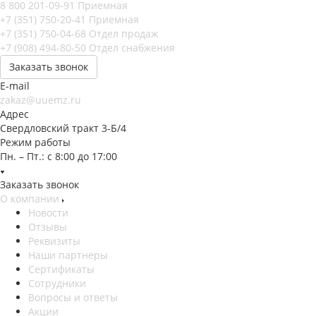
8 800 201-09-91
Приемная
+7 (351) 750-20-41
Приемная
+7 (351) 750-04-68
Отдел продаж
+7 (908) 494-80-50
Отдел снабжения
Заказать звонок
E-mail
zakaz@uuemz.ru
Адрес
Свердловский тракт 3-Б/4
Режим работы
Пн. – Пт.: с 8:00 до 17:00
Заказать звонок
О компании
Новости
Отзывы
Реквизиты
Наши партнеры
Сертификаты
Сотрудники
Вопросы и ответы
Акции