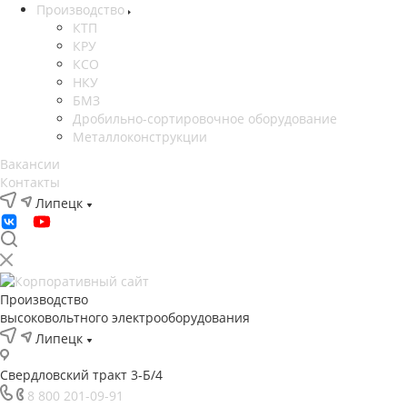
Производство
КТП
КРУ
КСО
НКУ
БМЗ
Дробильно-сортировочное оборудование
Металлоконструкции
Вакансии
Контакты
Липецк
Производство
высоковольтного электрооборудования
Липецк
Свердловский тракт 3-Б/4
8 800 201-09-91