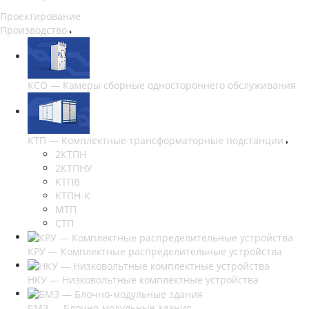
Проектирование
Производство
КСО — Камеры сборные одностороннего обслуживания
КТП — Комплектные трансформаторные подстанции
2КТПН
2КТПНУ
КТПВ
КТПН-К
МТП
СТП
КРУ — Комплектные распределительные устройства
НКУ — Низковольтные комплектные устройства
БМЗ — Блочно-модульные здания